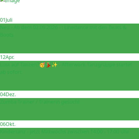
01
Juli
Neu - Ab dem 02.09.2026 - : Linedance mit den Beats &
Boots
Neu beim VfL Jesteburg: Linedance mit den Beats & Boots
Ab September 2026 erweitert der VfL...
12
Apr.
Lust auf Tanzen?🥳💃🏼✨ - Afterwork Tanzgruppe startet
ab sofort
Du hast Lust auf Bewegung, Musik und gute Laune nach
der Arbeit?🎊 Dann komm zu unserer neuen...
04
Dez.
Zumba Trainer / Trainerin gesucht
Derzeit kann leider kein Zumba stattfinden, da wir noch
eine Trainerin / einen Trainer suchen....
06
Okt.
Kindertanz - jetzt Mittwochs zwischen 14:00 - 17:00 Uhr