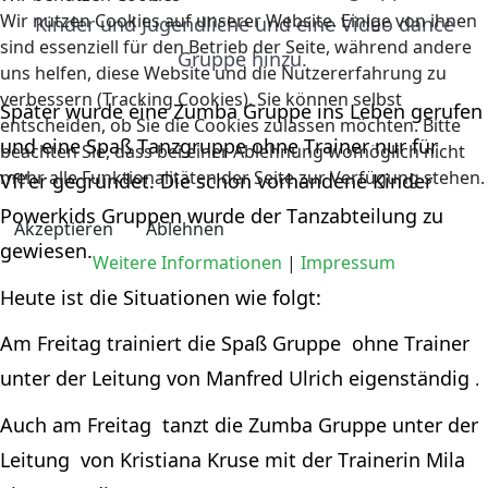
Wir nutzen Cookies auf unserer Website. Einige von ihnen
Kinder und Jugendliche und eine Video
dance
sind essenziell für den Betrieb der Seite, während andere
Gruppe hinzu.
uns helfen, diese Website und die Nutzererfahrung zu
verbessern (Tracking Cookies). Sie können selbst
Später wurde eine 
Zumba
 Gruppe ins Leben 
gerufen  
entscheiden, ob Sie die Cookies zulassen möchten. Bitte
und
 eine Spaß Tanzgruppe ohne Trainer nur für 
beachten Sie, dass bei einer Ablehnung womöglich nicht
mehr alle Funktionalitäten der Seite zur Verfügung stehen.
Vfl'er
 gegründet. Die schon vorhandene Kinder 
Powerkids Gruppen wurde der Tanzabteilung zu 
Akzeptieren
Ablehnen
gewiesen.
Weitere Informationen
|
Impressum
Heute 
ist
 die Situationen wie folgt:
Am Freitag trainiert die Spaß 
Gruppe  ohne
 Trainer 
unter der Leitung von Manfred Ulrich eigenständig 
.
Auch am 
Freitag  tanzt
 die 
Zumba
 Gruppe unter der 
Leitung  von
 Kristiana Kruse mit der Trainerin Mila 