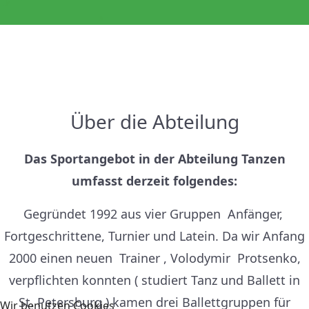
💃🕺 Kindertanz – Bewegung, Musik und ganz viel Spaß!
Tolle Neuigkeiten! 🎉 Aufgrund der großen...
Über die Abteilung
Das Sportangebot in der Abteilung Tanzen
umfasst derzeit folgendes:
Gegründet
1992 aus vier
Gruppen Anfänger,
Fortgeschrittene
, Turnier und Latein. Da wir Anfang
2000 einen
neuen Trainer
, Volodymir
Protsenko
,
verpflichten konnten
( studiert
Tanz und Ballett in
St.
Petersburg )
kamen drei Ballettgruppen für
Wir benutzen Cookies