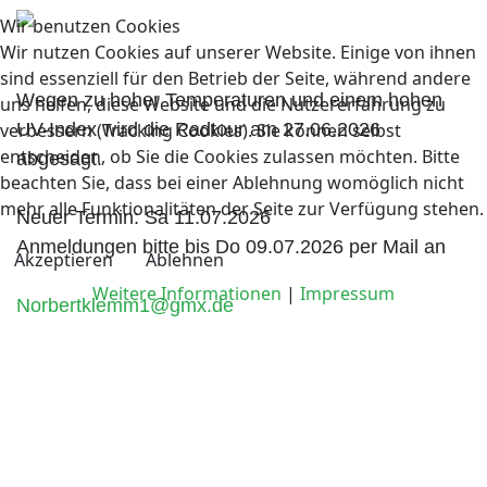
Wir benutzen Cookies
Wir nutzen Cookies auf unserer Website. Einige von ihnen
sind essenziell für den Betrieb der Seite, während andere
Wegen zu hoher Temperaturen und einem hohen
uns helfen, diese Website und die Nutzererfahrung zu
verbessern (Tracking Cookies). Sie können selbst
UV-Index wird die Radtour am 27.06.2026
entscheiden, ob Sie die Cookies zulassen möchten. Bitte
abgesagt.
beachten Sie, dass bei einer Ablehnung womöglich nicht
mehr alle Funktionalitäten der Seite zur Verfügung stehen.
Neuer Termin: Sa 11.07.2026
Anmeldungen bitte bis Do 09.07.2026 per Mail an
Akzeptieren
Ablehnen
Weitere Informationen
|
Impressum
Norbertklemm1@gmx.de