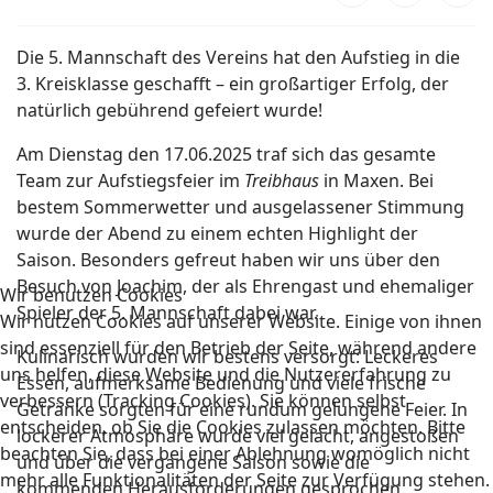
Die 5. Mannschaft des Vereins hat den Aufstieg in die
3. Kreisklasse geschafft – ein großartiger Erfolg, der
natürlich gebührend gefeiert wurde!
Am Dienstag den 17.06.2025 traf sich das gesamte
Team zur Aufstiegsfeier im
Treibhaus
in Maxen. Bei
bestem Sommerwetter und ausgelassener Stimmung
wurde der Abend zu einem echten Highlight der
Saison. Besonders gefreut haben wir uns über den
Besuch von Joachim, der als Ehrengast und ehemaliger
Wir benutzen Cookies
Spieler der 5. Mannschaft dabei war.
Wir nutzen Cookies auf unserer Website. Einige von ihnen
sind essenziell für den Betrieb der Seite, während andere
Kulinarisch wurden wir bestens versorgt: Leckeres
uns helfen, diese Website und die Nutzererfahrung zu
Essen, aufmerksame Bedienung und viele frische
verbessern (Tracking Cookies). Sie können selbst
Getränke sorgten für eine rundum gelungene Feier. In
entscheiden, ob Sie die Cookies zulassen möchten. Bitte
lockerer Atmosphäre wurde viel gelacht, angestoßen
beachten Sie, dass bei einer Ablehnung womöglich nicht
und über die vergangene Saison sowie die
mehr alle Funktionalitäten der Seite zur Verfügung stehen.
kommenden Herausforderungen gesprochen.