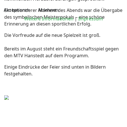
Akzeptieren
Ablehnen
Ein besonderer Moment des Abends war die Übergabe
des symbolischen Meisterpokals – eine schöne
Weitere Informationen
|
Impressum
Erinnerung an diesen sportlichen Erfolg.
Die Vorfreude auf die neue Spielzeit ist groß.
Bereits im August steht ein Freundschaftsspiel gegen
den MTV Hanstedt auf dem Programm.
Einige Eindrücke der Feier sind unten in Bildern
festgehalten.